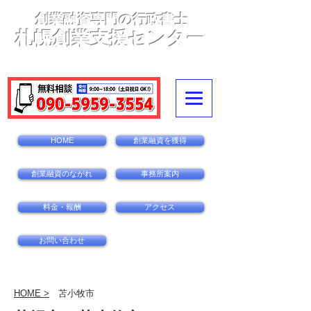
創業融資専門の行政書士
札幌創業支援センター
〒060-0002札幌市中央区北2条西14丁目1-1
ダイ
アパレス北2条110
HOME
創業融資を獲得
創業融資のながれ
事務所案内
料金・報酬
アクセス
お問い合わせ
HOME >
苫小牧市