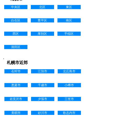
中央区
北区
東区
白石区
豊平区
南区
西区
厚別区
手稲区
清田区
札幌市近郊
石狩市
江別市
北広島市
恵庭市
千歳市
小樽市
岩見沢市
夕張市
三笠市
美唄市
砂川市
歌志内市