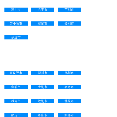
滝川市
赤平市
芦別市
苫小牧市
室蘭市
登別市
伊達市
電話・メール・ＦＡＸ・郵送等
による対応可能地域
富良野市
深川市
旭川市
留萌市
士別市
名寄市
稚内市
紋別市
北見市
網走市
帯広市
釧路市