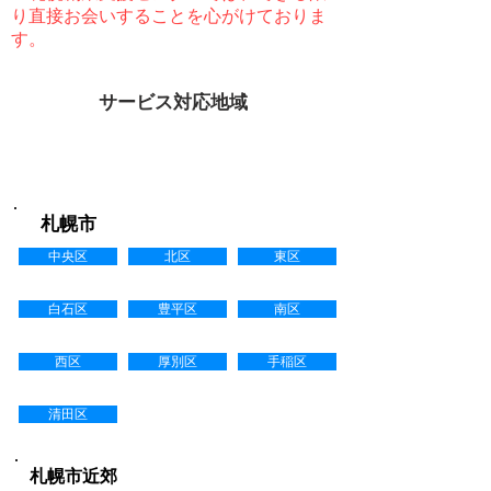
り直接お会いすることを心がけておりま
す。
サービス対応地域
訪問対応可能地域
札幌市
中央区
北区
東区
白石区
豊平区
南区
西区
厚別区
手稲区
清田区
札幌市近郊