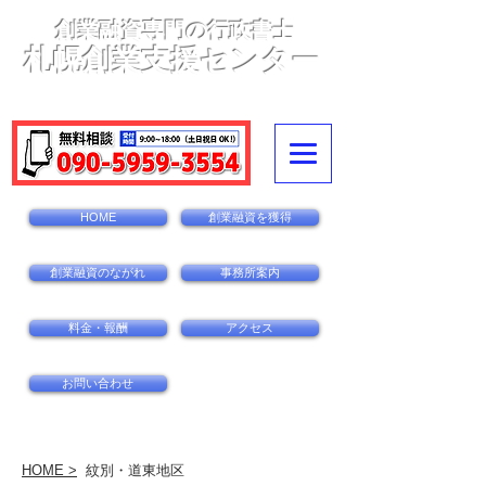
創業融資専門の行政書士
札幌創業支援センター
〒060-0002札幌市中央区北2条西14丁目1-1
ダイ
アパレス北2条110
HOME
創業融資を獲得
創業融資のながれ
事務所案内
料金・報酬
アクセス
お問い合わせ
HOME >
紋別・道東地区