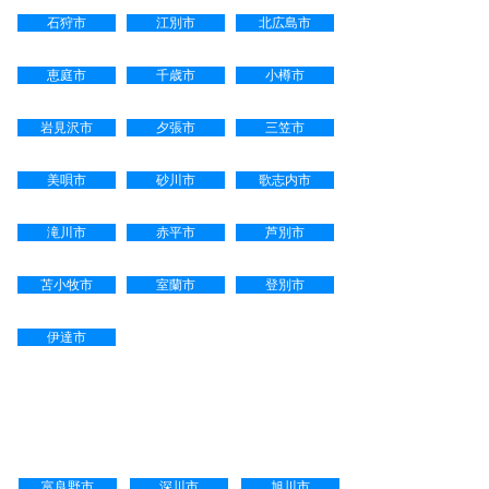
石狩市
江別市
北広島市
恵庭市
千歳市
小樽市
岩見沢市
夕張市
三笠市
美唄市
砂川市
歌志内市
滝川市
赤平市
芦別市
苫小牧市
室蘭市
登別市
伊達市
電話・メール・ＦＡＸ・郵送等
による対応可能地域
富良野市
深川市
旭川市