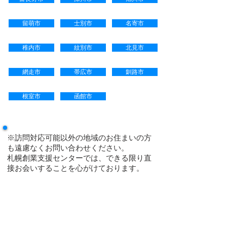
留萌市
士別市
名寄市
稚内市
紋別市
北見市
網走市
帯広市
釧路市
根室市
函館市
※訪問対応可能以外の地域のお住まいの方
も遠慮なくお問い合わせください。
札幌創業支援センターでは、できる限り直
接お会いすることを心がけております。