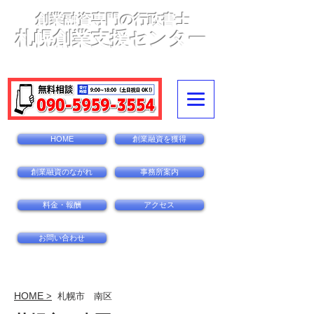
創業融資専門の行政書士
札幌創業支援センター
〒060-0002札幌市中央区北2条西14丁目1-1
ダイ
アパレス北2条110
HOME
創業融資を獲得
創業融資のながれ
事務所案内
料金・報酬
アクセス
お問い合わせ
HOME
>
札幌市 南区