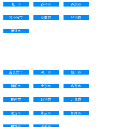
滝川市
赤平市
芦別市
苫小牧市
室蘭市
登別市
伊達市
電話・メール・ＦＡＸ・郵送等
による対応可能地域
富良野市
深川市
旭川市
留萌市
士別市
名寄市
稚内市
紋別市
北見市
網走市
帯広市
釧路市
根室市
函館市