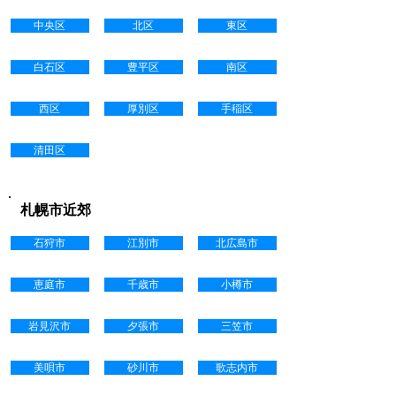
中央区
北区
東区
白石区
豊平区
南区
西区
厚別区
手稲区
清田区
札幌市近郊
石狩市
江別市
北広島市
恵庭市
千歳市
小樽市
岩見沢市
夕張市
三笠市
美唄市
砂川市
歌志内市