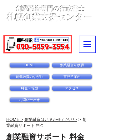
創業融資専門の行政書士
札幌創業支援センター
〒060-0002札幌市中央区北2条西14丁目1-1
ダイ
アパレス北2条110
HOME
創業融資を獲得
創業融資のながれ
事務所案内
料金・報酬
アクセス
お問い合わせ
HOME
>
創業融資はおまかせください
> 創
業融資サポート 料金
創業融資サポート 料金