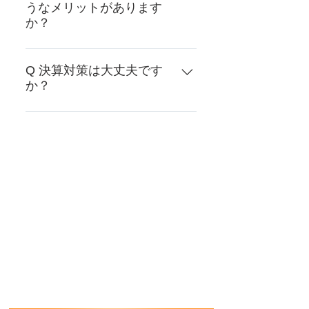
うなメリットがあります
か？
正しい記帳と税務申告をする事業
主は、青色申告の特典が受けられ
Q 決算対策は大丈夫です
か？
ます。 １．青色申告特別控除（６
５万円）が受けられる。 ２．青色
札幌創業支援センターは日常の経
事業専従者給与が認められる。
理処理の段階から、提携税理士と
３．純損失の繰越し、繰戻しが認
情報を共有しております。したが
められる。 そして、ご商売の内容
って、黒字・赤字それぞれの場合
を正確に把握し、事業を発展させ
の対策のためのアドバイスが可能
ることができます。
です。 ただし、個別の税務相談に
つきましては直接税理士が対応い
たします。またその場合、別途料
金が発生する場合がありますので
ご相談ください。