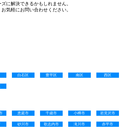
ーズに解決できるかもしれません。
。お気軽にお問い合わせください。
白石区
豊平区
南区
西区
区
市
恵庭市
千歳市
小樽市
岩見沢市
市
砂川市
歌志内市
滝川市
赤平市