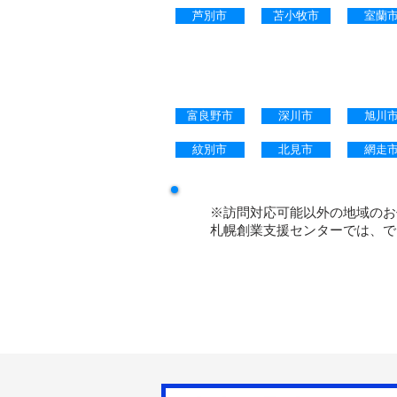
芦別市
苫小牧市
室蘭
電話・メール・ＦＡＸ・
富良野市
深川市
旭川
紋別市
北見市
網走
※訪問対応可能以外の地域のお
札幌創業支援センターでは、で