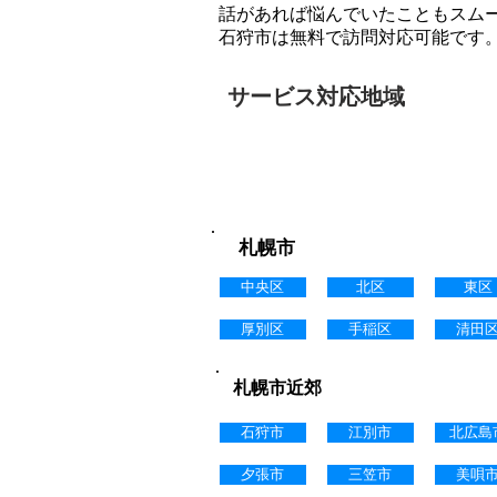
話があれば悩んでいたこともスム
石狩市は無料で訪問対応可能です
サービス対応地域
訪問対応可能地域
札幌市
中央区
北区
東区
厚別区
手稲区
清田
札幌市近郊
石狩市
江別市
北広島
夕張市
三笠市
美唄