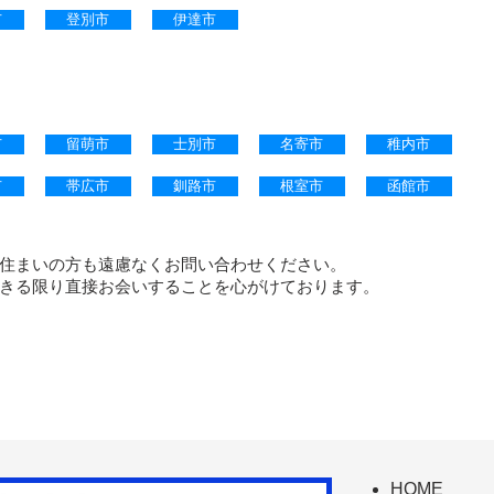
市
登別市
伊達市
郵送等による対応可能地域
市
留萌市
士別市
名寄市
稚内市
市
帯広市
釧路市
根室市
函館市
住まいの方も遠慮なくお問い合わせください。
きる限り直接お会いすることを心がけております。
HOME